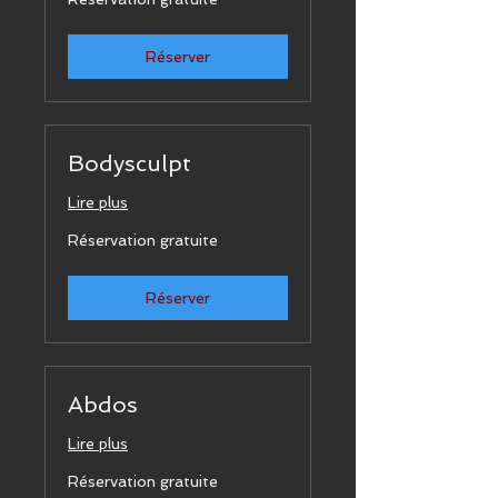
gratuite
Réserver
Bodysculpt
Lire plus
Réservation
Réservation gratuite
gratuite
Réserver
Abdos
Lire plus
Réservation
Réservation gratuite
gratuite