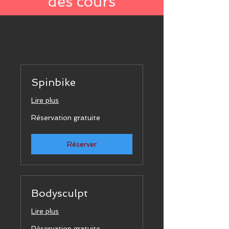
des cours
Spinbike
Lire plus
Réservation
Réservation gratuite
gratuite
Réserver
Bodysculpt
Lire plus
Réservation
Réservation gratuite